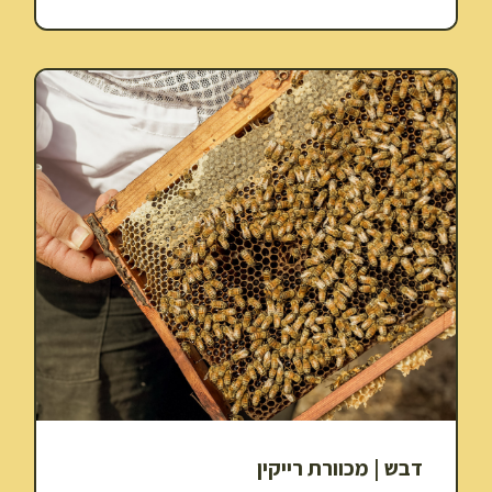
דבש | מכוורת רייקין