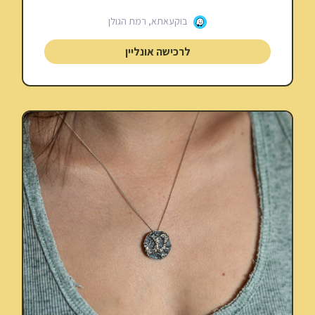
בוקעאתא, רמת הגולן
לרכישה אונליין