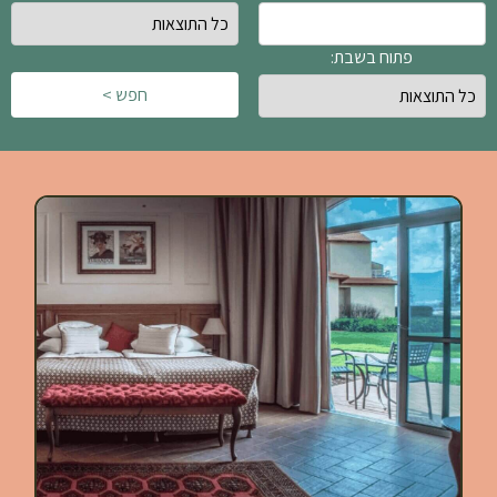
פתוח בשבת:
חפש >