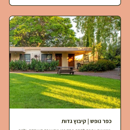
כפר נופש | קיבוץ גדות