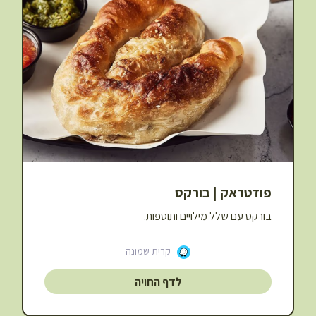
פודטראק | בורקס
בורקס עם שלל מילויים ותוספות.
קרית שמונה
לדף החויה