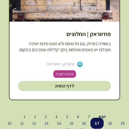
פודטראק | החלוצים
באווירה כפרית, עם מדשאות ולא מעט פינות ישיבה
מוצלות יש מאפים וארוחות בוקר קלילות שמכינים במקום.
גן הברון, ראש פינה
פתוח בשבת
לדף החויה
הבא
7
6
5
4
3
2
1
10
11
12
13
14
15
16
17
18
19