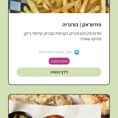
פודטראק | בורגריה
פודטראק המבורגרים, נקניקיית קצבים, קריספי צ׳יקן,
מוזיקה ואווירה.
שעל, מועצה אזורית גולן
פתוח בשבת
לדף החויה