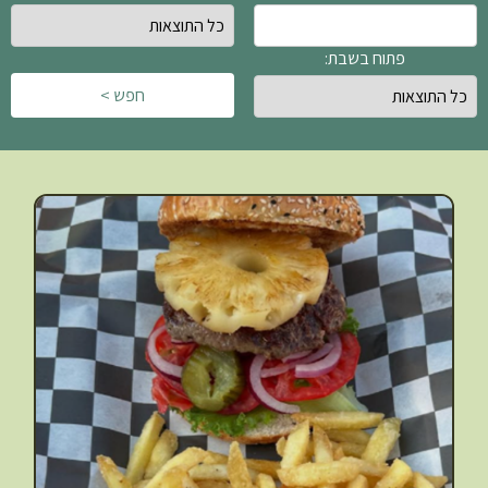
פתוח בשבת:
חפש >