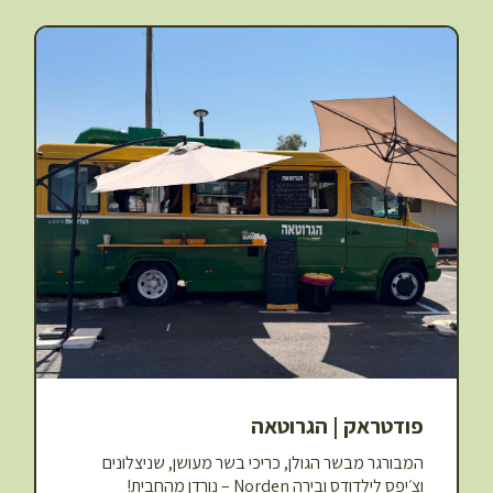
פודטראק | הגרוטאה
המבורגר מבשר הגולן, כריכי בשר מעושן, שניצלונים
וצ׳יפס לילדודס ובירה Norden – נורדן מהחבית!