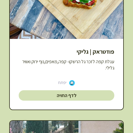
פודטראק | גליקי
עגלת קפה לזכר גל הרשקו- קפה,מאפים,נוף ירוק ואוויר
גלילי.
יפתח
לדף החויה