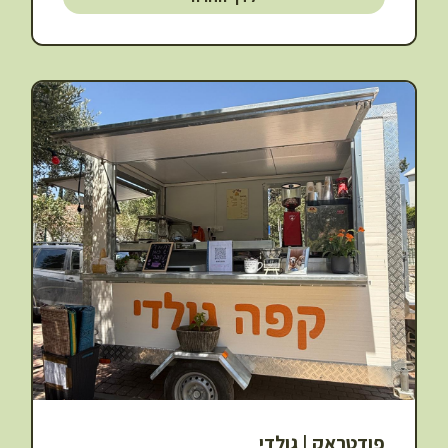
פודטראק | גולדי