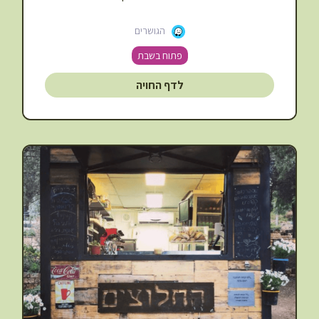
הגושרים
פתוח בשבת
לדף החויה