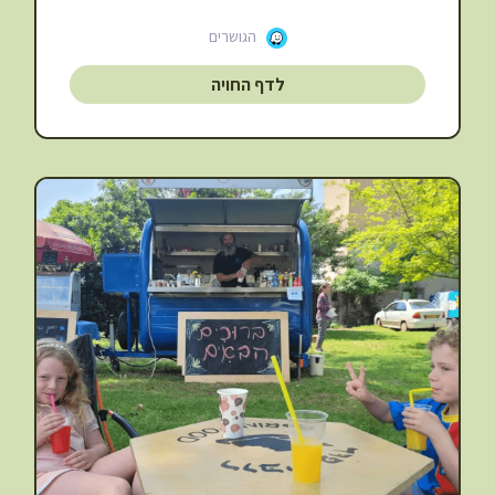
הגושרים
לדף החויה