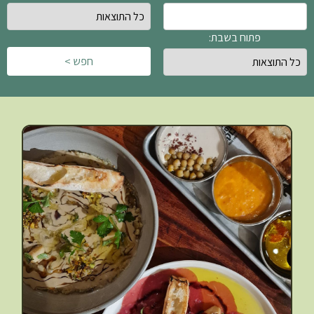
פתוח בשבת:
חפש >