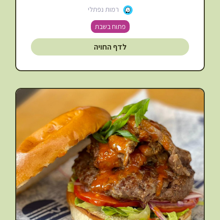
רמות נפתלי
פתוח בשבת
לדף החויה