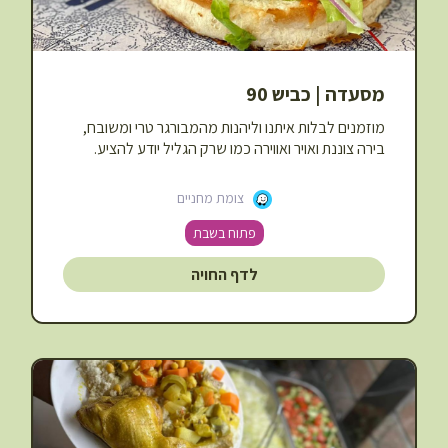
מסעדה | כביש 90
מוזמנים לבלות איתנו וליהנות מהמבורגר טרי ומשובח,
בירה צוננת ואויר ואווירה כמו שרק הגליל יודע להציע.
צומת מחניים
פתוח בשבת
לדף החויה